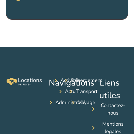
Activités
Hébergement
Navigations
Liens
Actu
Transport
utiles
Administratif
Voyage
Contactez-
nous
Mentions
légales