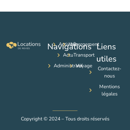
Activités
Hébergement
Navigations
Liens
Actu
Transport
utiles
Administratif
Voyage
Contactez-
nous
Mentions
légales
Copyright © 2024 – Tous droits réservés