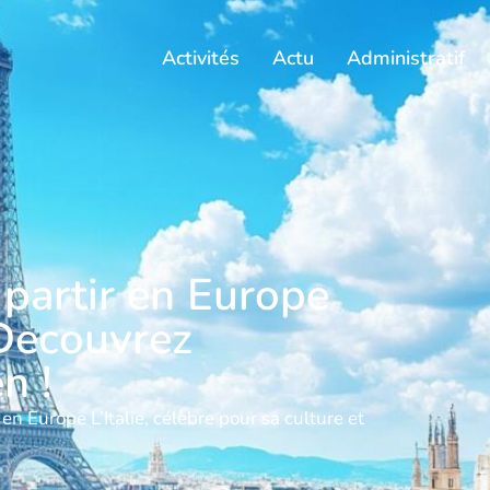
Activités
Actu
Administratif
 partir en Europe
 Decouvrez
n !
en Europe L’Italie, célèbre pour sa culture et