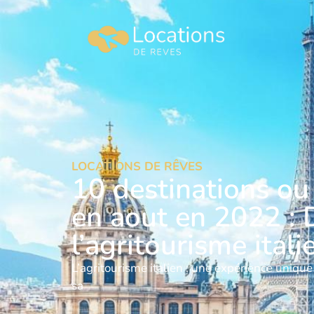
LOCATIONS DE RÊVES
10 destinations ou
en aout en 2022 :
l’agritourisme italie
L’agritourisme italien : une expérience unique 
sa