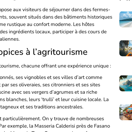
propose aux visiteurs de séjourner dans des fermes-
nts, souvent situés dans des bâtiments historiques
arme rustique au confort moderne. Les hôtes
es ingrédients locaux, participer à des cours de
taliennes.
opices à l’agritourisme
ritourisme, chacune offrant une expérience unique :
nnés, ses vignobles et ses villes d’art comme
ar ses oliveraies, ses citronniers et ses sites
scine avec ses vergers d’agrumes et sa riche
s blanches, leurs ‘trulli’ et leur cuisine locale. La
agneux et ses traditions ancestrales.
ent particulièrement. On y trouve de nombreuses
Par exemple, la Masseria Calderisi près de Fasano